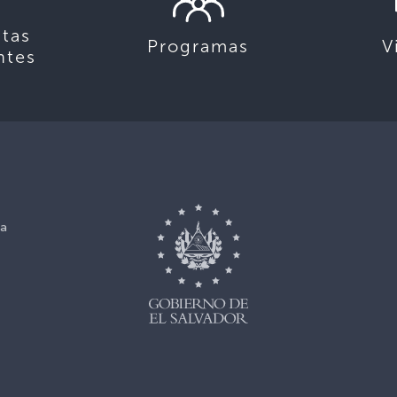
tas
Programas
V
ntes
ca