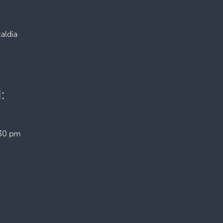
caldía
:
:30 pm