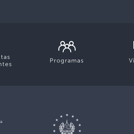
tas
Programas
V
ntes
ca