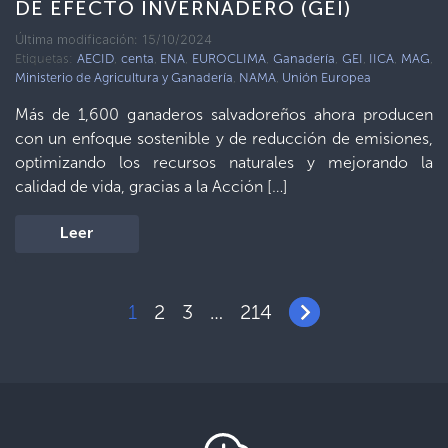
DE EFECTO INVERNADERO (GEI)
Última modificación: 15/10/2024
Etiquetas:
AECID
,
centa
,
ENA
,
EUROCLIMA
,
Ganadería
,
GEI
,
IICA
,
MAG
,
Ministerio de Agricultura y Ganadería
,
NAMA
,
Unión Europea
Más de 1,600 ganaderos salvadoreños ahora producen
con un enfoque sostenible y de reducción de emisiones,
optimizando los recursos naturales y mejorando la
calidad de vida, gracias a la Acción […]
Leer
1
2
3
214
…