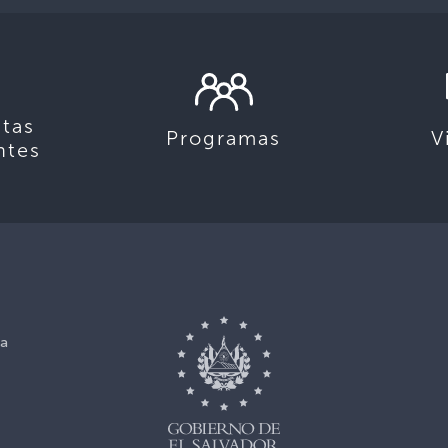
tas
Programas
V
ntes
ca