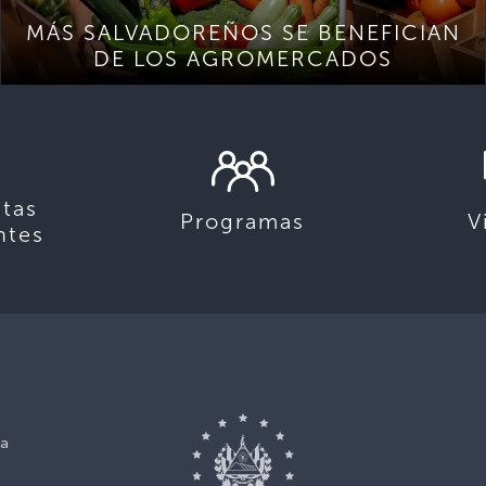
MÁS SALVADOREÑOS SE BENEFICIAN
DE LOS AGROMERCADOS
tas
Programas
V
ntes
ca