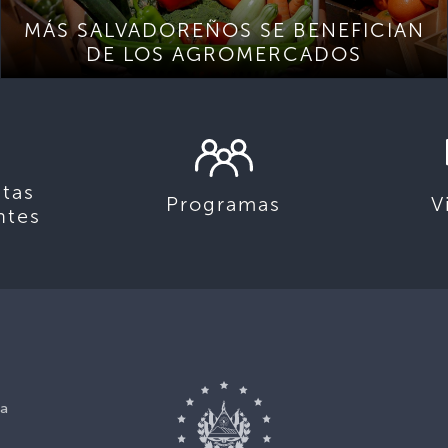
MÁS SALVADOREÑOS SE BENEFICIAN
DE LOS AGROMERCADOS
tas
Programas
V
ntes
ca