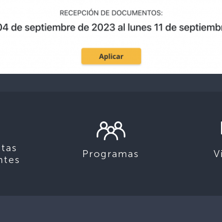
tas
Programas
V
ntes