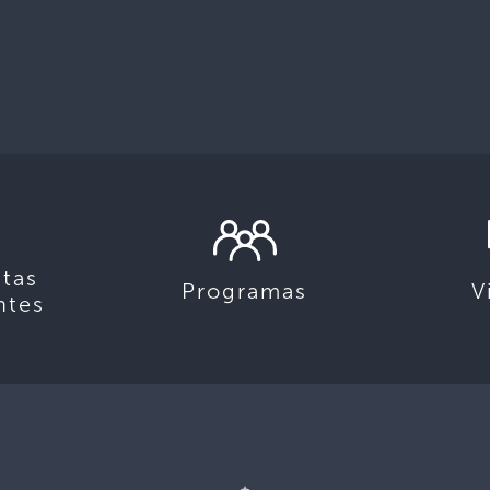
tas
Programas
V
ntes