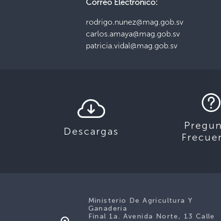
Correo Electrónico:
rodrigo.nunez@mag.gob.sv
carlos.amaya@mag.gob.sv
patricia.vidal@mag.gob.sv
Pregun
Descargas
Frecue
Ministerio De Agricultura Y
Ganadería
Final 1a. Avenida Norte, 13 Calle