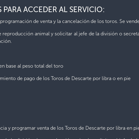
 PARA ACCEDER AL SERVICIO:
la programación de venta y la cancelación de los toros. Se vend
de reproducción animal y solicitar al jefe de la división o secret
ación.
 base al peso total del toro
miento de pago de los Toros de Descarte por libra o en pie
ncia y programar venta de los Toros de Descarte por libra en pie