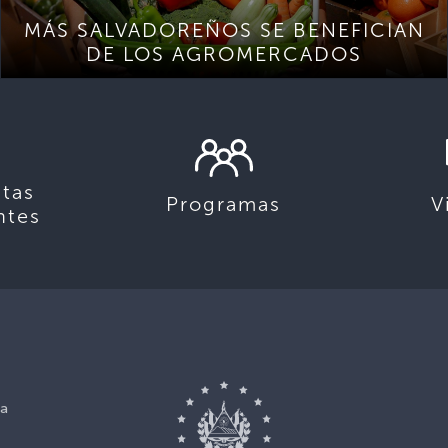
MÁS SALVADOREÑOS SE BENEFICIAN
DE LOS AGROMERCADOS
tas
Programas
V
ntes
ca