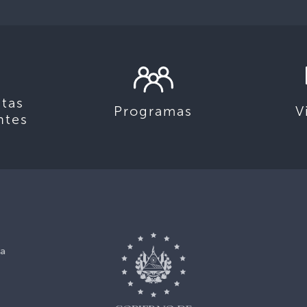
tas
Programas
V
ntes
ca