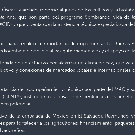
a, Óscar Guardado, recorrió algunos de los cultivos y la biofáb
nta Ana, que son parte del programa Sembrando Vida de l
XCID) y que cuenta con la asistencia técnica especializada del
ropecuaria recalcó la importancia de implementar las Buenas Pr
medioambiente con iniciativas gubernamentales y el apoyo de l
enida en un esfuerzo por alcanzar un clima de paz, que ya 
uctivo y conexiones de mercados locales e internacionales con
portancia del acompañamiento técnico por parte del MAG y s
 (CENTA), institución responsable de identificar a los benef
eden potenciar.
ativo de la embajada de México en El Salvador, Raymundo V
ara fortalecer a los agricultores: financiamiento, paquetes a
salvadoreños.