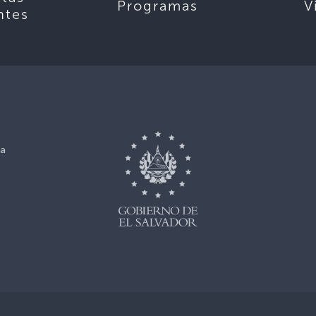
Programas
V
ntes
ca