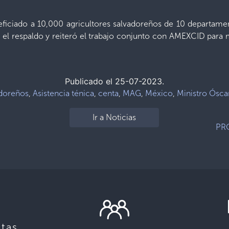
iciado a 10,000 agricultores salvadoreños de 10 departamen
el respaldo y reiteró el trabajo conjunto con AMEXCID para m
Publicado el 25-07-2023.
adoreños
,
Asistencia ténica
,
centa
,
MAG
,
México
,
Ministro Ósca
Ir a Noticias
PR
tas