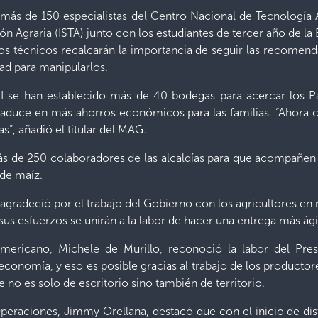
e más de 150 especialistas del Centro Nacional de Tecnología 
n Agraria (ISTA) junto con los estudiantes de tercer año de la
 los técnicos recalcarán la importancia de seguir las recomen
ad para manipularlos.
I se han establecido más de 40 bodegas para acercar los Pa
 traduce en más ahorros económicos para las familias. “Ahor
as”, añadió el titular del MAG.
ás de 250 colaboradores de las alcaldías para que acompañen
 de maíz.
gradeció por el trabajo del Gobierno con los agricultores en
us esfuerzos se unirán a la labor de hacer una entrega más ági
mericano, Michele de Murillo, reconoció la labor del Pres
 economía, y eso es posible gracias al trabajo de los producto
ue no es solo de escritorio sino también de territorio.
peraciones, Jimmy Orellana, destacó que con el inicio de dis