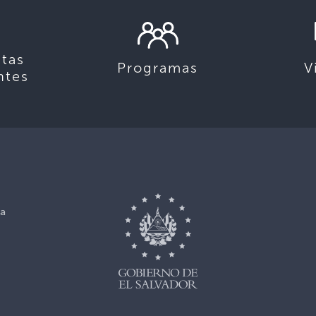
tas
Programas
V
ntes
ca