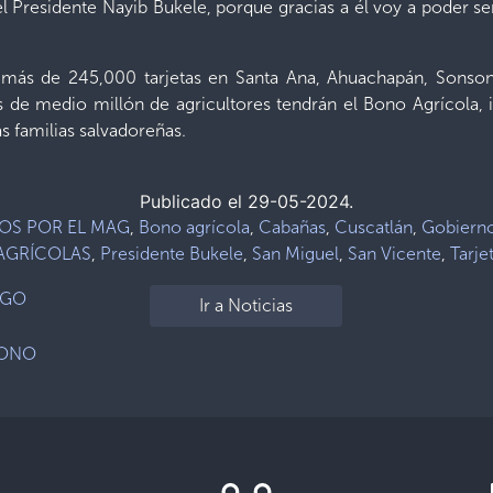
l Presidente Nayib Bukele, porque gracias a él voy a poder 
más de 245,000 tarjetas en Santa Ana, Ahuachapán, Sonsona
s de medio millón de agricultores tendrán el Bono Agrícola, i
as familias salvadoreñas.
Publicado el 29-05-2024.
OS POR EL MAG
,
Bono agrícola
,
Cabañas
,
Cuscatlán
,
Gobiern
AGRÍCOLAS
,
Presidente Bukele
,
San Miguel
,
San Vicente
,
Tarje
NGO
Ir a Noticias
BONO