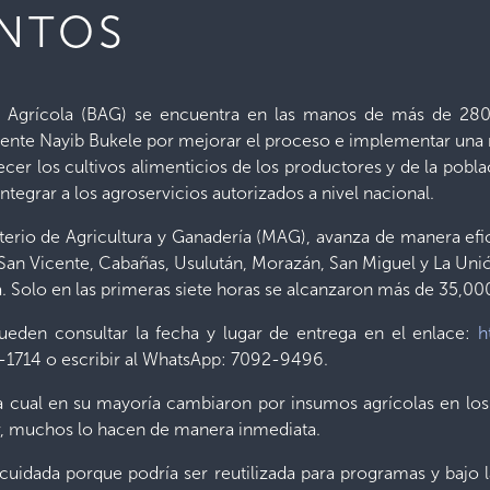
NTOS
o Agrícola (BAG) se encuentra en las manos de más de 280
dente Nayib Bukele por mejorar el proceso e implementar una 
alecer los cultivos alimenticios de los productores y de la pobl
integrar a los agroservicios autorizados a nivel nacional.
sterio de Agricultura y Ganadería (MAG), avanza de manera ef
 San Vicente, Cabañas, Usulután, Morazán, San Miguel y La Unió
. Solo en las primeras siete horas se alcanzaron más de 35,000
eden consultar la fecha y lugar de entrega en el enlace:
h
0-1714 o escribir al WhatsApp: 7092-9496.
a cual en su mayoría cambiaron por insumos agrícolas en los 
r, muchos lo hacen de manera inmediata.
er cuidada porque podría ser reutilizada para programas y baj