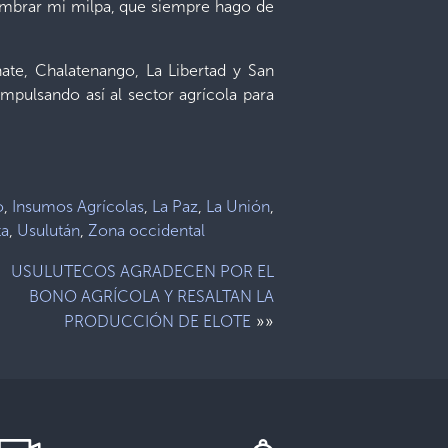
sembrar mi milpa, que siempre hago de
te, Chalatenango, La Libertad y San
mpulsando así al sector agrícola para
o
,
Insumos Agrícolas
,
La Paz
,
La Unión
,
ta
,
Usulután
,
Zona occidental
USULUTECOS AGRADECEN POR EL
BONO AGRÍCOLA Y RESALTAN LA
»»
PRODUCCIÓN DE ELOTE