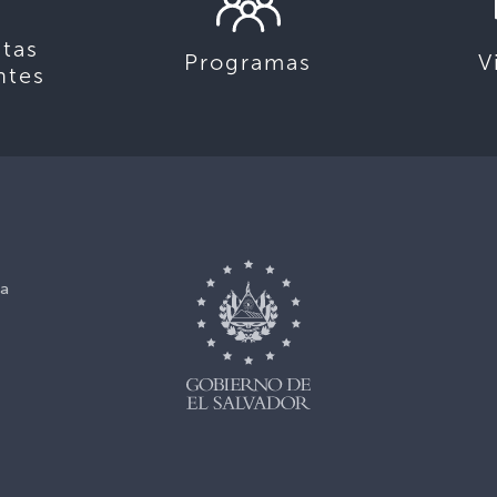
tas
Programas
V
ntes
ca